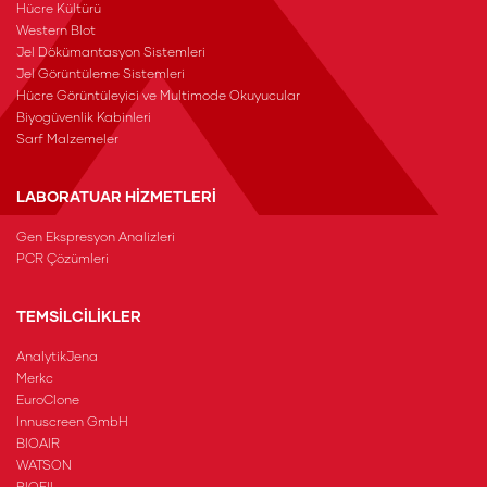
Hücre Kültürü
Western Blot
Jel Dökümantasyon Sistemleri
Jel Görüntüleme Sistemleri
Hücre Görüntüleyici ve Multimode Okuyucular
Biyogüvenlik Kabinleri
Sarf Malzemeler
LABORATUAR HİZMETLERİ
Gen Ekspresyon Analizleri
PCR Çözümleri
TEMSİLCİLİKLER
AnalytikJena
Merkc
EuroClone
Innuscreen GmbH
BIOAIR
WATSON