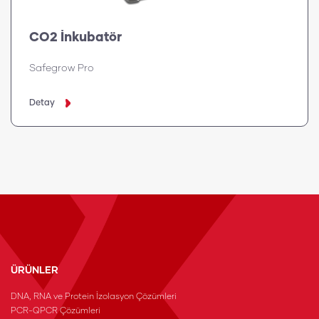
CO2 İnkubatör
Safegrow Pro
Detay
ÜRÜNLER
DNA, RNA ve Protein İzolasyon Çözümleri
PCR-QPCR Çözümleri